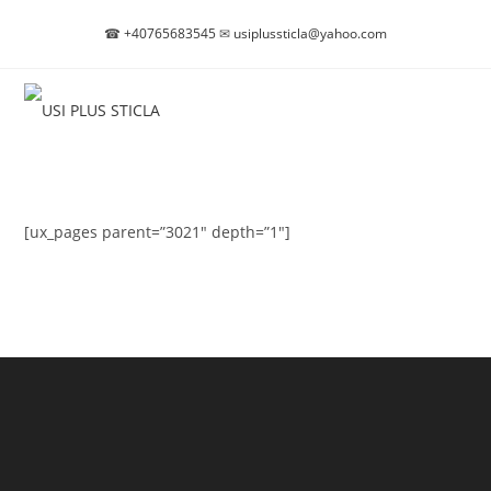
Skip
☎
+40765683545
✉
usiplussticla@yahoo.com
to
content
[ux_pages parent=”3021″ depth=”1″]