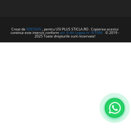
Creat de
XDESIGN
, pentru USI PLUS STICLA.RO . Copierea acestui
continut este interzis conform
art. 9 din Legea nr. 8/1996 .
© 2019 -
2025 Toate drepturile sunt rezervate!