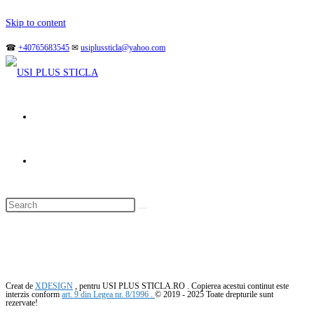
Skip to content
☎
+40765683545
✉
usiplussticla@yahoo.com
Creat de
XDESIGN
, pentru USI PLUS STICLA.RO . Copierea acestui continut este
interzis conform
art. 9 din Legea nr. 8/1996 .
© 2019 - 2025 Toate drepturile sunt
rezervate!