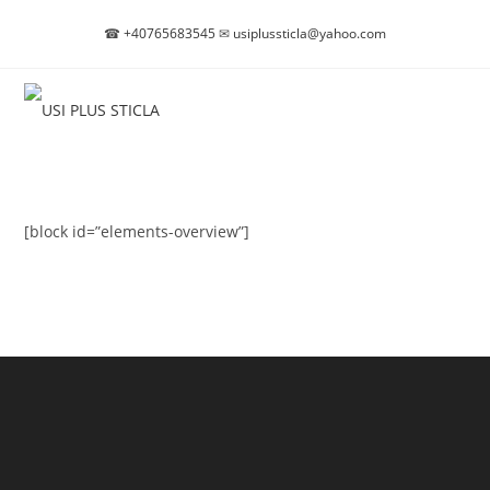
Skip
☎
+40765683545
✉
usiplussticla@yahoo.com
to
content
[block id=”elements-overview”]