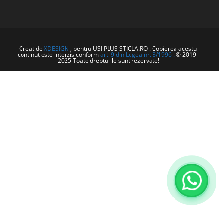
Creat de
XDESIGN
, pentru USI PLUS STICLA.RO . Copierea acestui
continut este interzis conform
art. 9 din Legea nr. 8/1996 .
© 2019 -
2025 Toate drepturile sunt rezervate!